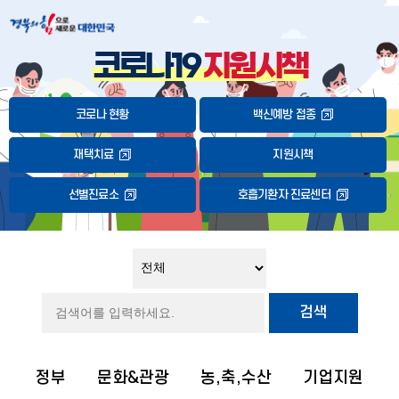
코로나19
지원시책
코로나 현황
백신예방 접종
재택치료
지원시책
선별진료소
호흡기환자 진료센터
검색
정부
문화&관광
농,축,수산
기업지원