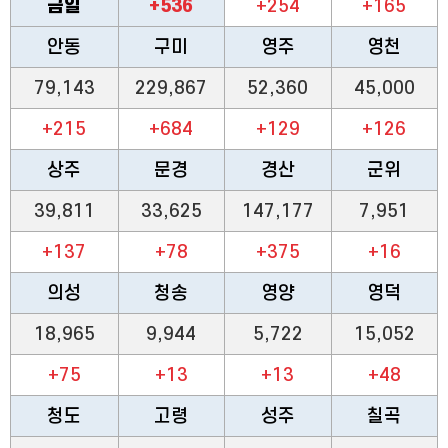
금일
+536
+254
+165
안동
구미
영주
영천
79,143
229,867
52,360
45,000
+215
+684
+129
+126
상주
문경
경산
군위
39,811
33,625
147,177
7,951
+137
+78
+375
+16
의성
청송
영양
영덕
18,965
9,944
5,722
15,052
+75
+13
+13
+48
청도
고령
성주
칠곡