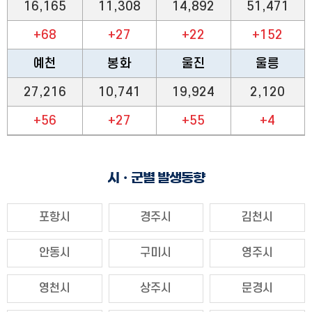
16,165
11,308
14,892
51,471
+68
+27
+22
+152
예천
봉화
울진
울릉
27,216
10,741
19,924
2,120
+56
+27
+55
+4
시ㆍ군별 발생동향
포항시
경주시
김천시
안동시
구미시
영주시
영천시
상주시
문경시