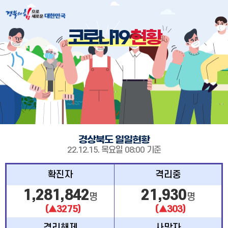
코로나19
현황
경상북도 일일현황
22.12.15. 목요일 08:00 기준
확진자
격리중
1,281,842
21,930
명
명
(▲3275)
(▲303)
격리해제
사망자