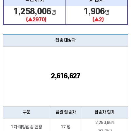
1,258,006
1,906
명
명
(▲2970)
(▲2)
접종 대상자
2,616,627
구분
금일 접종자
접종자 합계
2,293,684
1차 예방접종 현황
17 명