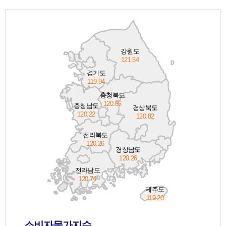
강원도
121.54
경기도
119.94
충청북도
120.85
충청남도
경상북도
120.22
120.82
전라북도
120.26
경상남도
120.26
전라남도
120.74
제주도
119.20
소비자물가지수