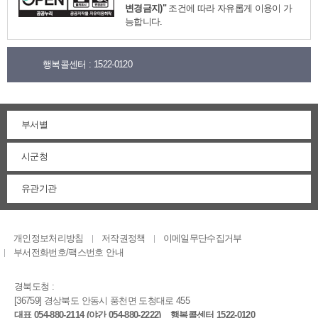
원
변경금지)"
조건에 따라 자유롭게 이용이 가
능합니다.
행복콜센터 :
1522-0120
부서별
시군청
유관기관
개인정보처리방침
저작권정책
이메일무단수집거부
부서전화번호/팩스번호 안내
경북도청 :
[36759] 경상북도 안동시 풍천면 도청대로 455
대표 054-880-2114 (야간 054-880-2222)
행복콜센터 1522-0120