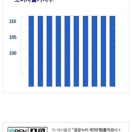
110
105
100
제
전
경
충
전
경
주
전
경
충
국
기
남
북
남
강
이 게시물은
"공공누리 제3유형(출처표시 +
남
북
북