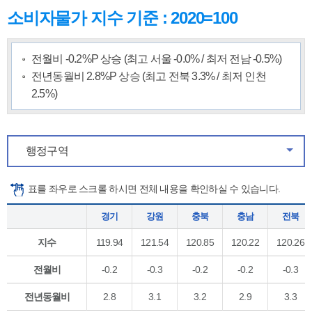
소비자물가 지수 기준 : 2020=100
전월비 -0.2%P 상승 (최고 서울 -0.0% / 최저 전남 -0.5%)
전년동월비 2.8%P 상승 (최고 전북 3.3% / 최저 인천
2.5%)
행정구역
같은
표를 좌우로 스크롤 하시면 전체 내용을 확인하실 수 있습니다.
경기
강원
충북
충남
전북
지수
119.94
121.54
120.85
120.22
120.26
전월비
-0.2
-0.3
-0.2
-0.2
-0.3
전년동월비
2.8
3.1
3.2
2.9
3.3