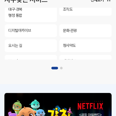
대구·경북
조직도
행정 통합
디지털아카이브
문화·관광
오시는 길
청사약도
보도자료
재정정보
K보듬 6000
클린신고
정보공개
대구·경북
조직도
행정 통합