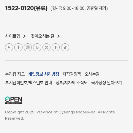
주민참여예산제도
1522-0120(유료)
(월~금 9:00~18:00, 공휴일 제외)
정보공개포털
노인복지
응급의료기관안내
사이트맵
찾아오시는 길
여성복지
장애인 복지시책
청소년복지
개별주택공시가격
귀농귀촌종합지원센터
누리집 지도
개인정보 처리방침
저작권정책
오시는길
부동산중개보수 안내
부서전화번호/팩스번호 안내
정부/지자체 조직도
국가상징 알아보기
조상 땅 찾기
토지이용계획
국내 투자인센티브
Copyright 2025. Province of Gyeongsangbuk-do. All Rights
농산물시세
Reserved.
소비자물가
소비자행복센터