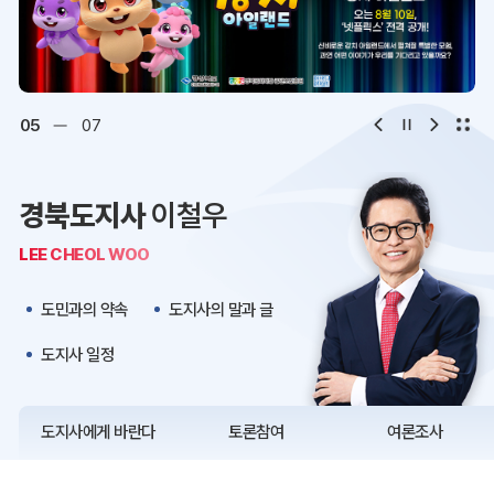
디지털아카이브
문화·관광
오시는 길
청사약도
05
07
보도자료
재정정보
경북도지사
이철우
K보듬 6000
클린신고
LEE CHEOL WOO
정보공개
도민과의 약속
도지사의 말과 글
도지사 일정
도지사에게 바란다
토론참여
여론조사