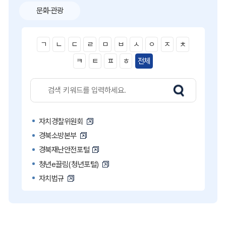
문화·관광
ㄱ
ㄴ
ㄷ
ㄹ
ㅁ
ㅂ
ㅅ
ㅇ
ㅈ
ㅊ
ㅋ
ㅌ
ㅍ
ㅎ
전체
자치경찰위원회
경북소방본부
경북재난안전포털
청년e끌림(청년포털)
자치법규
고액·상습 체납자 명단
국민콜110
공직비리 익명신고