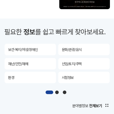
투자유치
공공데이터&통계
예산/재정/계약/세금
농업/축산
필요한
정보
를 쉽고 빠르게 찾아보세요.
산림
해양/수산
보건·복지/여성/장애인
문화/관광/음식
재난/안전/재해
산업/토지/주택
환경
시험정보
경제
디지털아카이브
투자유치
공공데이터&통계
분야별정보
전체보기