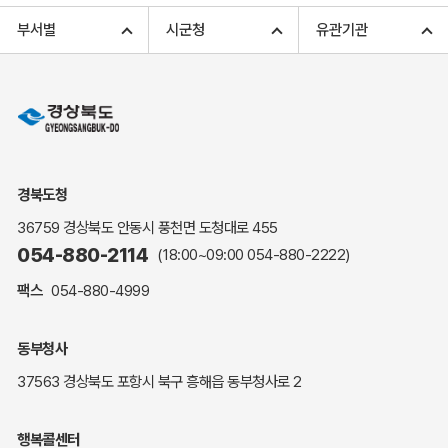
고향사랑기부 아너스 클럽
부서별
시군청
유관기관
고향사랑기부 안내
무인민원발급
민원상담
민원안내
민원편람(민원서식)
여권안내
경북도청
해명·설명자료
36759 경상북도 안동시 풍천면 도청대로 455
자주하는 질문
054-880-2114
(18:00~09:00
054-880-2222
)
정부24(민원서식)
팩스
054-880-4999
복지신문고
계약정보공개
동부청사
경북공공데이터&통계
37563 경상북도 포항시 북구 흥해읍 동부청사로 2
세입세출예산서
수의계약 현황공개
행복콜센터
업무추진비 공개