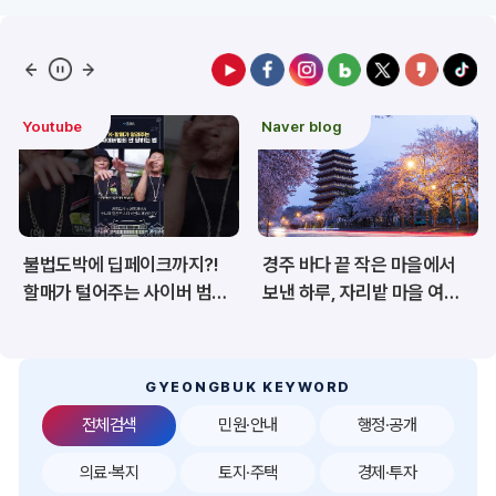
예산/재정/계약/세금
농업/축산
산림
해양/수산
Youtube
Naver blog
보건·복지/여성/장애인
문화/관광/음식
재난/안전/재해
산업/토지/주택
불법도박에 딥페이크까지?!
경주 바다 끝 작은 마을에서
환경
시험정보
할매가 털어주는 사이버 범죄
보낸 하루, 자리밭 마을 여름
예방법 🎲👤
이야기
경제
디지털아카이브
투자유치
공공데이터&통계
GYEONGBUK KEYWORD
전체검색
민원·안내
행정·공개
의료·복지
토지·주택
경제·투자