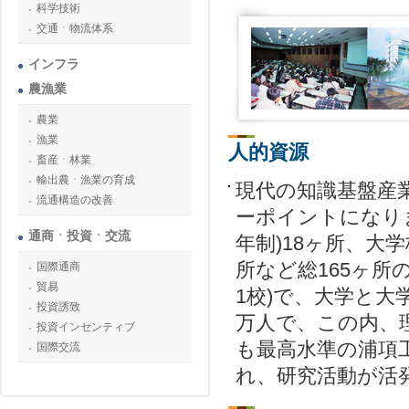
科学技術
交通ㆍ物流体系
インフラ
農漁業
農業
漁業
人的資源
畜産ㆍ林業
輸出農ㆍ漁業の育成
現代の知識基盤産
流通構造の改善
ーポイントになり
通商ㆍ投資ㆍ交流
年制)18ヶ所、大学
所など総165ヶ所
国際通商
貿易
1校)で、大学と大
投資誘致
万人で、この内、
投資インセンティブ
も最高水準の浦項
国際交流
れ、研究活動が活