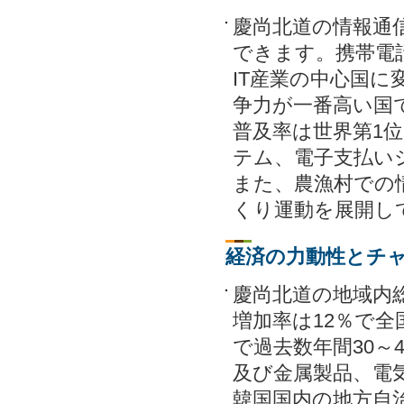
慶尚北道の情報通
できます。携帯電
IT産業の中心国に
争力が一番高い国
普及率は世界第1
テム、電子支払い
また、農漁村での
くり運動を展開し
経済の力動性とチ
慶尚北道の地域内総
増加率は12％で全国
で過去数年間30～
及び金属製品、電
韓国国内の地方自