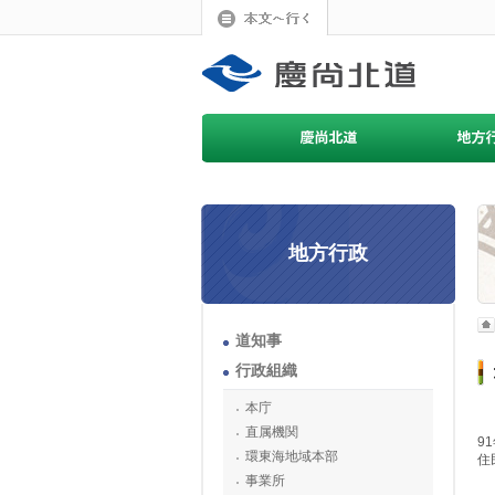
地方行政
道知事
行政組織
本庁
直属機関
9
環東海地域本部
住
事業所