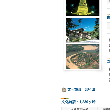
慶
ユ
文化施設ㆍ芸術団
文化施設 : 1,239ヶ所
文化芸術会館
美術