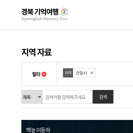
지역 자료
지역
안동시
필터
검색
백농 이동하