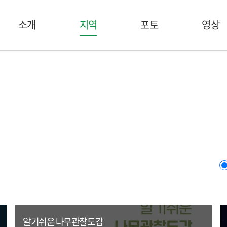
소개
지역
포토
영상
알기쉬운 나무관찰도감