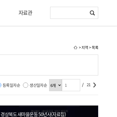
자료관
> 지역 > 목록
/
21
등록일자순
생산일자순
경상북도 새마을운동 50년사(자료집)