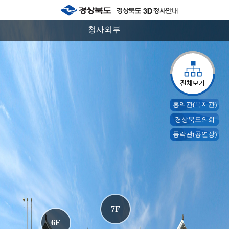
청사외부
홍익관(복지관)
경상북도의회
동락관(공연장)
7F
6F