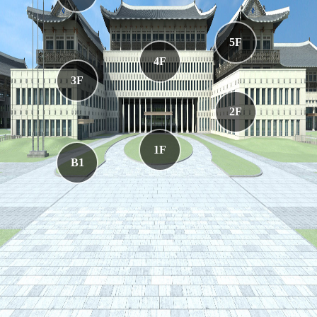
5F
4F
3F
2F
1F
B1