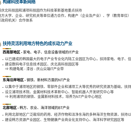
构建科技革新网络
将庆北科技园和浦项科技园作为科技革新基地重点扶持
地方大学、企业、研究机关等单位通力合作，构建产（企业及产业）、学（教育单位）
（政府机关）合作体系
扶持灵活利用地方特色的成长动力产业
西南部地区 -
家电、电子、信息设备领域的IT产业
以已建成的韩国最大的电子产业专业化内陆工业园区为中心，扶持家电、电子、信
建设数码电子信息技术园区、庆北高科技园区等
⇒ 构建龟尾 - 漆谷 - 庆山尖端IT产业带
东海沿岸地区 -
钢铁、新材料方面的NT产业
以集中于浦项地区的钢铁、零部件企业和浦项工大等优秀的研究资源为基础，扶持
设立浦项技术院、金属材料技术革新中心、智能机器人开发研究中心等
⇒ 利用浦项的钢铁、金属新材料技术，培养为NT产业中心地区
北部地区 -
韩方、农业、海洋领域的BT产业
利用北部地区广泛栽培的药用、经济作物和洁净东海的多种海洋生物资源，扶持以
建设韩方资源产业园区、生物健康产业商业化支持中心、海洋科学研究园区等