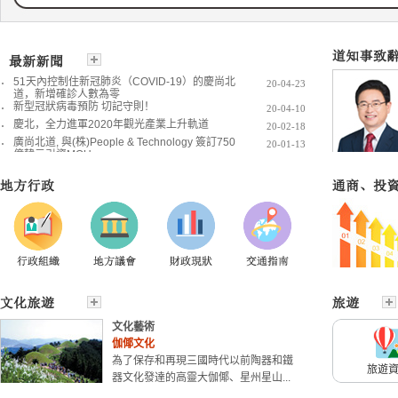
51天內控制住新冠肺炎（COVID-19）的慶尚北
20-04-23
道，新增確診人數為零
新型冠狀病毒預防 切記守則！
20-04-10
慶北，全力進軍2020年觀光產業上升軌道
20-02-18
廣尚北道, 與(株)People & Technology 簽訂750
20-01-13
億韓元引資MOU
文化藝術
伽倻文化
為了保存和再現三國時代以前陶器和鐵
旅遊
器文化發達的高靈大伽倻、星州星山...