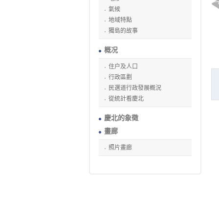
氣候
地域特點
獨島的故事
概况
住户及人口
行政區劃
民選道行政發展概況
從統計看慶北
慶北的象徵
畫廊
照片畫廊