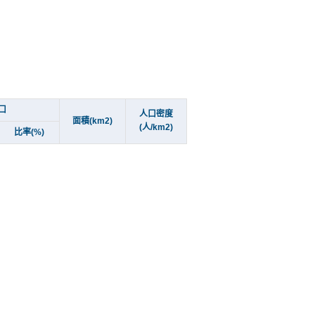
口
人口密度
面積(km2)
(人/km2)
比率(%)