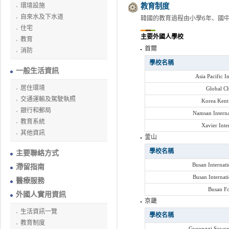
環境設施
教育制度
自來水及下水道
韓國的教育過程由小學6年、國中
住宅
主要外國人學校
教育
首爾
消防
學校名稱
一般生活資訊
Asia Pacific I
居住環境
Global Ch
交通運輸及駕駛執照
Korea Kent
銀行和郵局
Namsan Interna
教育系統
Xavier Inte
其他資訊
釜山
學校名稱
主要聯絡方式
Busan Internati
滯留指南
Busan Internat
醫療服務
Busan Fo
外國人實用資訊
京畿
生活資訊一覽
學校名稱
教育制度
Gyeonggi Suwon 