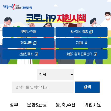
코로나19
지원시책
코로나 현황
백신예방 접종
재택치료
지원시책
선별진료소
호흡기환자 진료센터
검색
정부
문화&관광
농,축,수산
기업지원