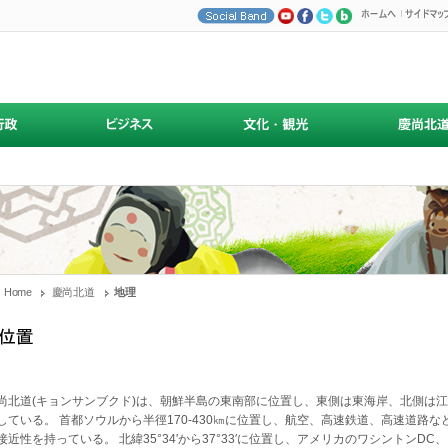
Home
慶尚北道
地理
尚北道(キョンサンブクド)は、朝鮮半島の東南部に位置し、東側は東海岸、北側は江
している。 首都ソウルから半徑170-430㎞に位置し、航空、高速鉄道、高速道路
接近性を持っている。 北緯35°34′から37°33′に位置し、アメリカのワシントン