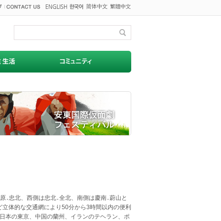
原․忠北、西側は忠北․全北、南側は慶南․蔚山と
など立体的な交通網により50分から3時間以内の便利
DC、日本の東京、中国の蘭州、イランのテヘラン、ポ