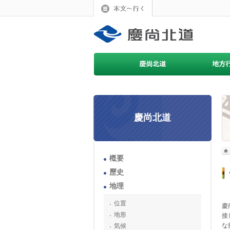
慶尚北道
槪要
歷史
地理
位置
慶
地形
接
な
気候