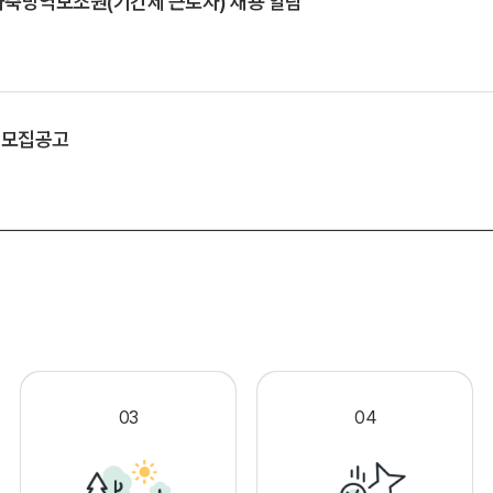
축방역보조원(기간제 근로자) 채용 알림
 모집공고
.
03
04