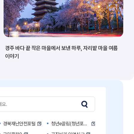
경주 바다 끝 작은 마을에서 보낸 하루, 자리밭 마을 여름
이야기
경북재난안전포털
청년e끌림(청년포털)