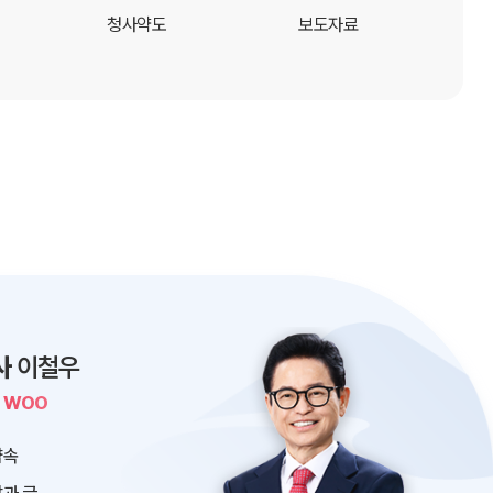
청사약도
보도자료
사
이철우
L WOO
약속