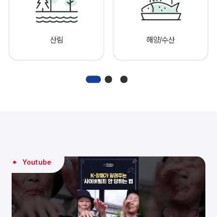
산림
해양/수산
Youtube