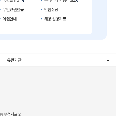
국민콜110
공직비리 익명신고
무인민원발급
민원상담
여권안내
해명·설명자료
복지신문고
계약정보공개
수의계약 현황공개
업무추진비 공개
노인복지
응급의료기관안내
청소년복지
개별주택공시가격
유관기관
조상 땅 찾기
토지이용계획
소비자물가
소비자행복센터
중소기업지원
지역사랑상품권
경북나드리
경북여행책자신청
경상북도 지정문화재
경상북도 수목원
동락관
민물고기생태체험관
 동부청사로 2