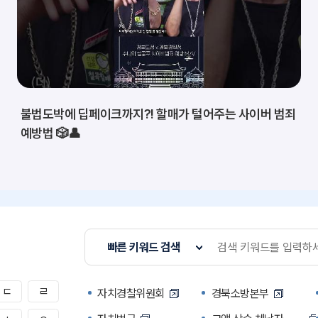
불법도박에 딥페이크까지?! 할매가 털어주는 사이버 범죄
예방법 🎲👤
빠른 키워드 검색
ㄷ
ㄹ
자치경찰위원회
경북소방본부