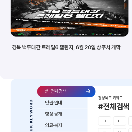
경북 백두대간 트레일6 챌린지, 6월 20일 상주서 개막
#
전체검색
경상북도 키워드
GYEONGBUK KEYWORD
민원·안내
#전체검색
행정·공개
ㄱ
ㄴ
의료·복지