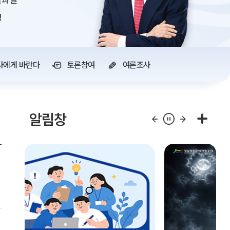
과 글
정
사에게 바란다
토론참여
여론조사
알림창