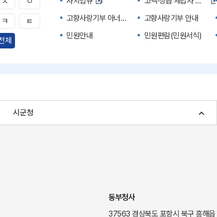
자치법규
고액·상습 체납자 명단
ㅅ
ㅇ
고향사랑기부 아너스 클럽
고향사랑기부 안내
ㅋ
ㅌ
민원안내
민원편람(민원서식)
전체
자주하는 질문
정부24(민원서식)
경북공공데이터&통계
세입세출예산서
주민참여예산제도
정보공개포털
여성복지
장애인 복지시책
시군청
귀농귀촌종합지원센터
부동산중개보수 안내
국내 투자인센티브
농산물시세
신기술오픈마켓
일자리/채용
투자환경
경북 이달의 축제행사
경북e맛(음식정보)
경상북도 대기정보
동부청사
도립예술단
도립예술단 공연소개
37563 경상북도 포항시 북구 흥해읍