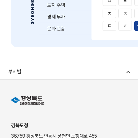
ㅁ
ㅂ
토지·주택
ㅈ
ㅊ
경제·투자
ㅍ
ㅎ
문화·관광
부서별
경북도청
36759 경상북도 안동시 풍천면 도청대로 455