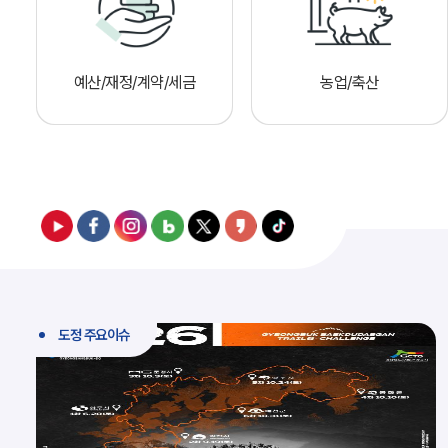
예산/재정/계약/세금
농업/축산
도정 주요이슈