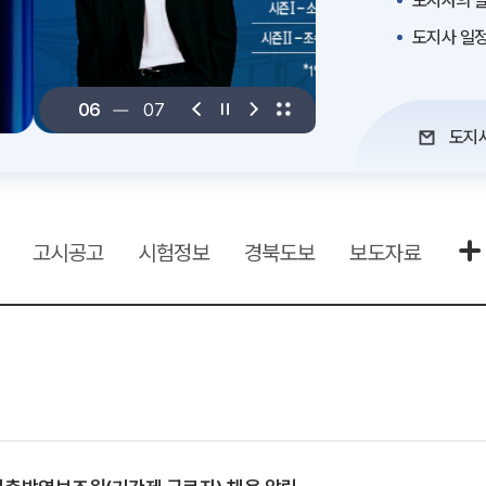
도지사의 말
도지사 일
06
07
도지
고시공고
시험정보
경북도보
보도자료