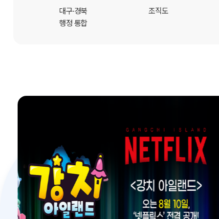
개
대구·경북
조직도
행정 통합