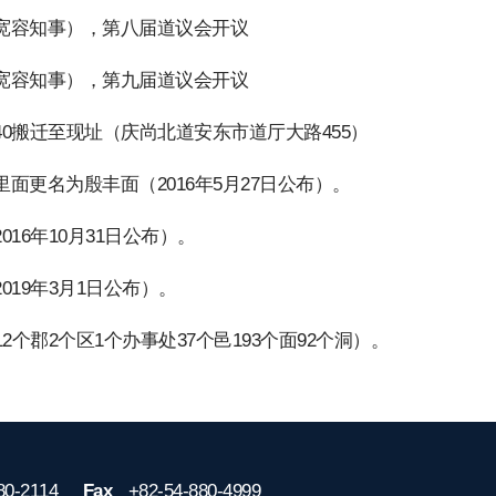
宽容知事），第八届道议会开议
宽容知事），第九届道议会开议
0搬迁至现址（庆尚北道安东市道厅大路455）
面更名为殷丰面（2016年5月27日公布）。
16年10月31日公布）。
19年3月1日公布）。
2个郡2个区1个办事处37个邑193个面92个洞）。
80-2114
Fax
+82-54-880-4999