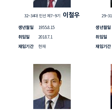
이철우
32~34대 민선 제7~9기
29~3
생년월일
생년월일
1955.8.15
취임일
취임일
2018.7.1
재임기간
재임기간
현재