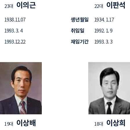
이의근
이판석
23대
22대
생년월일
1938.11.07
1934. 1.17
취임일
1993. 3. 4
1992. 1. 9
재임기간
1993.12.22
1993. 3. 3
이상배
이상희
19대
18대