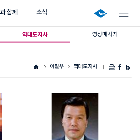
과 함께
소식
역대도지사
영상메시지
역대도지사
이철우