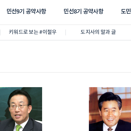
민선9기 공약사항
민선8기 공약사항
도민
키워드로 보는 #이철우
도지사의 말과 글