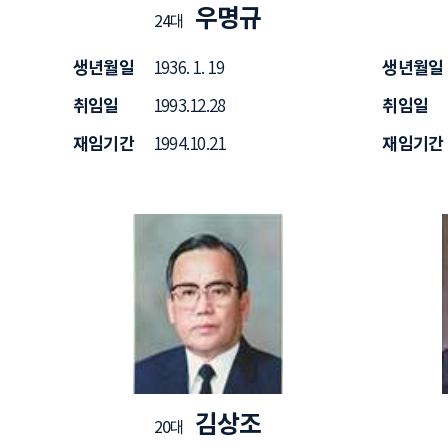
우명규
24대
생년월일
생년월일
1936. 1. 19
취임일
취임일
1993.12.28
재임기간
재임기간
1994.10.21
김상조
20대