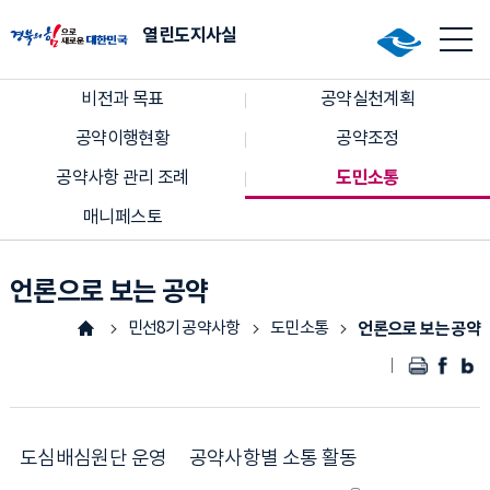
열린도지사실
비전과 목표
공약실천계획
공약이행현황
공약조정
도민소통
공약사항 관리 조례
매니페스토
언론으로 보는 공약
민선8기 공약사항
도민소통
언론으로 보는 공약
도심배심원단 운영
공약사항별 소통 활동