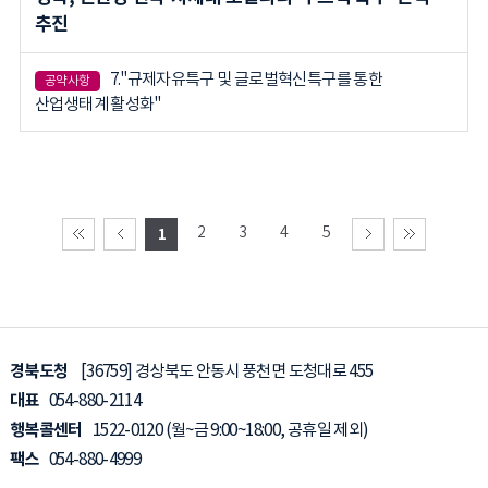
추진
7."규제자유특구 및 글로벌혁신특구를 통한
공약사항
산업생태계 활성화"
2
3
4
5
1
경북도청
[36759] 경상북도 안동시 풍천면 도청대로 455
대표
054-880-2114
행복콜센터
1522-0120
(월~금 9:00~18:00, 공휴일 제외)
팩스
054-880-4999