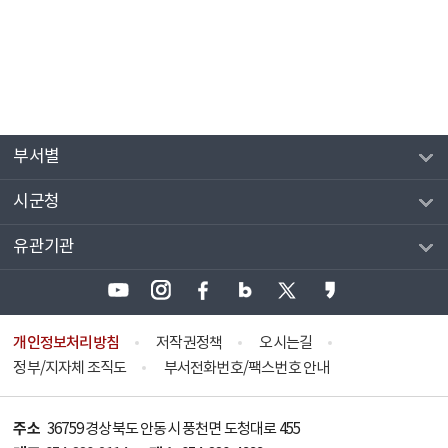
부서별
시군청
유관기관
개인정보처리방침
저작권정책
오시는길
정부/지자체 조직도
부서전화번호/팩스번호 안내
주소
36759 경상북도 안동시 풍천면 도청대로 455