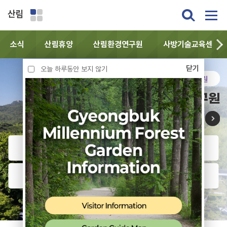
산림
소식
산림휴양
산림환경연구원
사방기술교육센터
닫기
오늘 하루동안 보지 않기
산림환경연구원
산림환경연구원
숲해설 예약
경북천년숲정원 방문안내
연구분야
산림산업분야