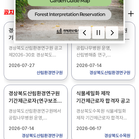
자료실
공지사항
경상북도산림환경연구원
경상북도산림환경연구원
기간제근로자(식당조리)
기간제근로자(연구보조)
채용 공고
채용 공고
경상북도산림환경연구원 공고
공립나무병원 운영,
제2026-30호 경상북도
산림병해충 연구,
산림환경연구원 기간제근로자
농약직권등록시험 등 업무를
2026-07-27
2026-07-14
(식당조리)를 아래와 같이
보조 할 기간제근로자 1명을
산림환경연구원
경상북도산림환경연구원
채용 공고합니다. 1. 채용인원
모집합니다. 상세내용은
: 1명 2. 주요업무 : 식당조리
첨부파일에서 확인하시기
3. 근무기간 :
바랍니다.
경상북도산림환경연구원
식물세밀화 제작
2026.9.1.~2026.12.31.
기간제근로자(연구보조)
기간제근로자 합격자 공고
(4개월) 4. 접수기간 : 2026.
채용 공고
7. 28.(화) ~ 2026. 8. 3.(월)
경상북도산림환경연구원에서
경상북도수목원 식물세밀화
5. 접수방법 : 방문접수,
공립나무병원 운영,
제작 기간제근로자 합격자를
등기우편 제출 6. 접 수 처 :
산림병해충 연구,
다음과 같이 공고합니다.
2026-07-14
2026-06-17
경상북도 산림환경연구원 1층
농약직권등록시험 등 업무를
합격자 : 세밀화-01 최O은
경상북도산림환경연구원
경상북도수목원
관리운영과(경북 경주시
보조 할 기간제근로자 1명을
2026. 06. 17.