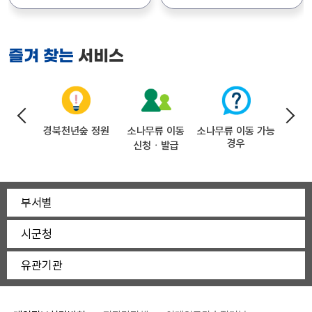
통일로 367) 자세한 사항은
모집합니다. 상세내용은
경상북도수목원관리소장
공고문(첨부파일)을
첨부파일에서 확인하시기
참조하시기 바랍니다.
바랍니다.
서비스
즐겨 찾는
(문의:054-778-3812)
술상담
경북천년숲 정원
소나무류 이동
소나무류 이동 가능
주
경우
신청ᆞ발급
부서별
시군청
유관기관