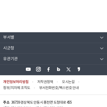
부서별
시군청
유관기관
개인정보처리방침
저작권정책
오시는길
정부/지자체 조직도
부서전화번호/팩스번호 안내
주소
36759 경상북도 안동시 풍천면 도청대로 455