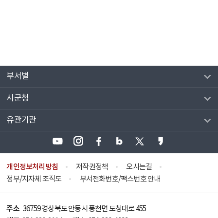
부서별
시군청
유관기관
개인정보처리방침
저작권정책
오시는길
정부/지자체 조직도
부서전화번호/팩스번호 안내
주소
36759 경상북도 안동시 풍천면 도청대로 455