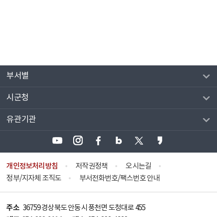
부서별
시군청
유관기관
개인정보처리방침
저작권정책
오시는길
정부/지자체 조직도
부서전화번호/팩스번호 안내
주소
36759 경상북도 안동시 풍천면 도청대로 455