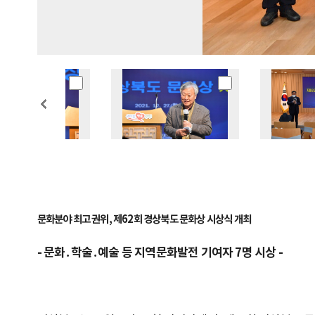
문화분야 최고 권위, 제62회 경상북도 문화상 시상식 개최
- 문화․학술․예술 등 지역문화발전 기여자 7명 시상 -