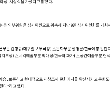
문화상’ 시상식을 가졌다고 밝혔다.
수 등 외부위원을 심사위원으로 위촉해 지난 9일 심사위원회를 개최해
론부문 김형규(대구일보 부국장) △문화부문 황명륜(한국예총 김천
지부장) △시각예술부분 박대성(한국화 화가) △공간예술부분 현택수
계승․보존하고 현대적으로 재창조해 문화가치를 확산시키고 문화도정
란다”라고 했다.