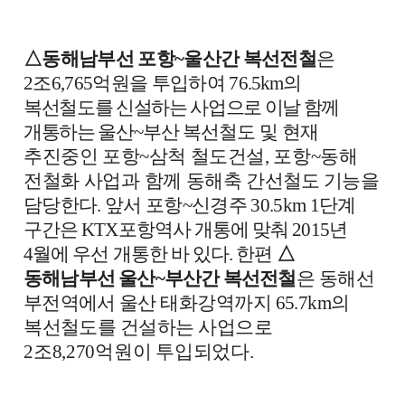
△
동해남부선 포항
~
울산간 복선전철
은
2
조
6,765
억원을 투입하여
76.5km
의
복선철도를 신설하는 사업으로 이날 함께
개통하는 울산
~
부산
복선철도 및
현재
추진중인 포항
~
삼척 철도건설
,
포항
~
동해
전철화
사업과 함께 동해축
간선철도 기능을
담당한다
.
앞서 포항
~
신경주
30.5km 1
단계
구간은
KTX
포항역사 개통에 맞춰
2015
년
4
월에 우선 개통한 바 있다
.
한편
△
동해남부선 울산
~
부산간 복선전철
은 동해선
부전역에서 울산
태화강역까지
65.7km
의
복선철도를 건설하는 사업
으로
2
조
8,270
억원이 투입되었다
.