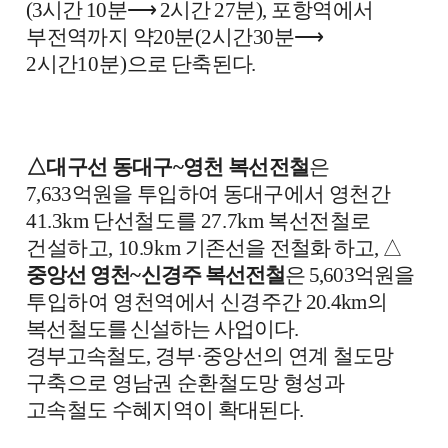
(3
시간
10
분
⟶
2
시간
27
분
),
포항역에서
부전역까지 약
20
분
(2
시간
30
분
⟶
2
시간
10
분
)
으로 단축된
다
.
△
대구선 동대구
~
영천 복선전철
은
7,633
억원을 투입하여 동대구에서
영천간
41.3km
단선철도를
27.7km
복선전철로
건설하고
, 10.9km
기
존선을 전철화 하고
,
△
중앙선 영천
~
신경주 복선전철
은
5,603
억원을
투입하여 영천역
에서 신경주간
20.4km
의
복선
철도를 신설하는 사업이다
.
경부고속철도
,
경부
·
중앙선의 연계 철도망
구축으로 영남권 순환철도망 형성과
고속철도 수혜지역이 확대된다
.