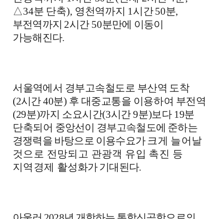
△
34
분 단축
),
영천역까지
1
시간
50
분
,
부전역까지
2
시간
50
분만에 이동이
가능해진다
.
서울역에서 경부고속철도로 부산역 도착
(2
시간
40
분
)
후 대중교통을
이용하여 부전역
(29
분
)
까지 소요시간
(3
시간
9
분
)
보다
19
분
단축되어
중앙선이 경부고속철도에 준하는
경쟁력을 바탕으로 이용수요가
크게 늘어날
것으로 전망되고 관광객 유입 촉진 등
지역경제 활
성화가 기대된다
.
아울러
2028
년 개항하는 통합신공항으로의