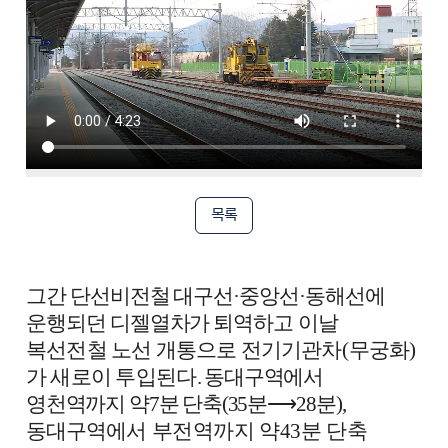
목록
그간 단선비전철 대구선
·
중앙선
·
동해선에
운행되던 디젤열차가 퇴역
하고
이날
복선전철 노선 개통으로 전기기관차
(
무궁화
)
가 새로이
투입된다
.
동대구역에서
영천역까지 약
7
분 단축
(35
분
⟶
28
분
),
동대구역
에서 부전역까지 약
43
분 단축