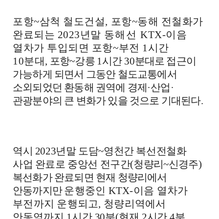
포항
~
삼척 철도건설
,
포항
~
동해 전철화가
완료되는
2023
년말
동해선
KTX-
이음
열차가 투입되면 포항
~
부전
1
시간
10
분대
,
포항
~
강릉
1
시간
30
분대로 접근이
가능하게 되면서 그동안 철도교통에서
소외되었던 환동해 권역에 경제
·
산업
·
관광분야의 큰 변화가 있을 것으로 기대된다
.
역시
2023
년말 도담
~
영천간 복선전철화
사업 완료로 중앙선 전구간
(
청량리
~
신경주
)
복선화가 완료되면 현재 청량리에서
안동까지만
운행중인
KTX-
이음 열차가
부전까지 운행되고
,
청량리역에서
안동역
까지
1
시간
30
분
(
현재
2
시간
4
분
,