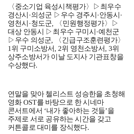
〈
중소기업 육성시책평가
〉▷
최우수
경산시
·
의성군
▷
우수 경주시
·
안동시
·
영천시
·
청도군
,
〈
민원행정평가
〉▷
대상 안동시
▷
최우수 구미시
·
예천군
▷
우수 의성군
,
〈
긴급구조훈련평가
〉
1
위 구미소방서
, 2
위 영천소방서
, 3
위
상주소방서가 이날 도지사 기관표창을
수상했다
.
연말을 맞아 첼리스트 성승한을 초청해
영화
OST
를 바탕으로 한 시네마
콘서트에서
‘
내가 좋아하는 것들
’
을
주제로 서로 공유하는 시간을 갖고
커튼콜로 대미를 장식했다
.