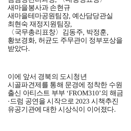
새마을봉사과 손현규
새마을테마공원팀장
,
예산담당관실
최현숙 재정지원팀장
,
〈
국무총리표창
〉
김동주
,
박정훈
,
황보경화
,
허균도 주무관이 정부포상을
받았다
.
이에 앞서 경북의 도시청년
시골파견제를 통해 문경에 정착한 수원
출신 아티스트 부부
‘FROM310’
의 해금
·
드럼 공연을 시작으로
2023
시책추진
유공기관에 대한 시상식이 이어졌다
.