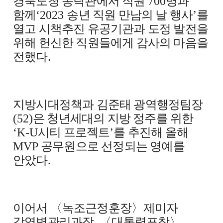
경북도청 동락관에서 직원
700
명과
함께
‘2023
송년 직원 만남의 날 행사
’
를
열고 시책추진 유공기관과 도정 발전을
위해 헌신한 직원들에게 감사의 마음을
전했다
.
지방시대정책과 김준태 광역행정팀장
(52)
은 청년세대의 지방 정주를 위한
‘K-U
시티 프로젝트
’
를 추진해 올해
MVP
공무원으로 선정되는 영예를
안았다
.
이어서
〈
녹조근정훈장
〉
제미자
감염병관리과장
,
〈
대통령표창
〉