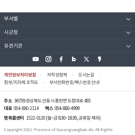
부서별
시군청
유관기관
개인정보처리방침
저작권정책
오시는길
정부/지자체 조직도
부서전화번호/팩스번호 안내
주소
36759 경상북도 안동시 풍천면 도청대로 455
대표
팩스
054-880-2114
054-880-4999
행복콜센터
1522-0120
(월~금 8:30~18:30, 공휴일 제외)
Copyright 2021. Province of Gyeongsangbuk-do. All Rights