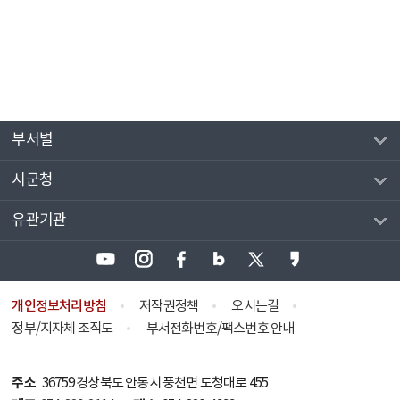
부서별
시군청
유관기관
개인정보처리방침
저작권정책
오시는길
정부/지자체 조직도
부서전화번호/팩스번호 안내
주소
36759 경상북도 안동시 풍천면 도청대로 455