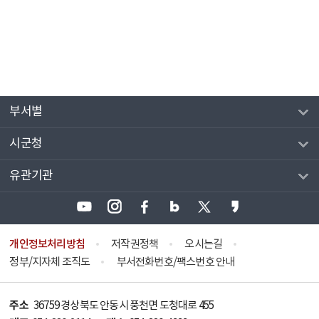
부서별
시군청
유관기관
개인정보처리방침
저작권정책
오시는길
정부/지자체 조직도
부서전화번호/팩스번호 안내
주소
36759 경상북도 안동시 풍천면 도청대로 455