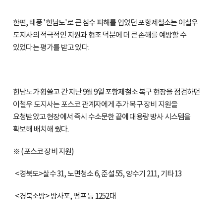
한편, 태풍 '힌남노'로 큰 침수 피해를 입었던 포항제철소는 이철우
도지사의 적극적인 지원과 협조 덕분에 더 큰 손해를 예방할 수
있었다는 평가를 받고 있다.
힌남노가 휩쓸고 간 지난 9월 9일 포항제철소 복구 현장을 점검하던
이철우 도지사는 포스코 관계자에게 추가 복구 장비 지원을
요청받았고 현장에서 즉시 수소문한 끝에 대용량 방사 시스템을
확보해 배치해 줬다.
※ (포스코 장비 지원)
<경북도>살수 31, 노면청소 6, 준설 55, 양수기 211, 기타 13
<경북소방> 방사포, 펌프 등 1252대