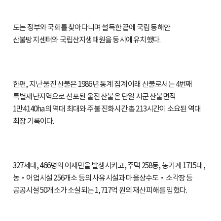
도는 정부와 국회를 찾아다니며 설득한 끝에 국립 동해안
산불방지센터와 국립산지생태원을 동시에 유치했다.
한편, 지난 울진 산불은 1986년 통계 집계 이래 산불로서는 4번째
특별재난지역으로 선포된 울진 산불은 단일 시군 산불면적
1만4140ha의 역대 최대와 주불 진화시간 총 213시간이 소요된 역대
최장 기록이다.
327세대, 466명의 이재민을 발생시키고, 주택 258동, 농기계 1715대,
농‧어업시설 256개소 등의 사유시설과 마을상수도‧소각장 등
공공시설 50개소가 소실되는 1,717억 원의 재산피해를 입혔다.