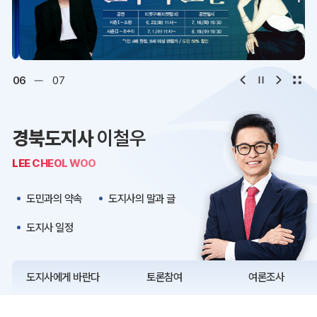
디지털아카이브
문화·관광
오시는 길
청사약도
06
07
보도자료
재정정보
경북도지사
이철우
K보듬 6000
클린신고
LEE CHEOL WOO
정보공개
도민과의 약속
도지사의 말과 글
도지사 일정
도지사에게 바란다
토론참여
여론조사