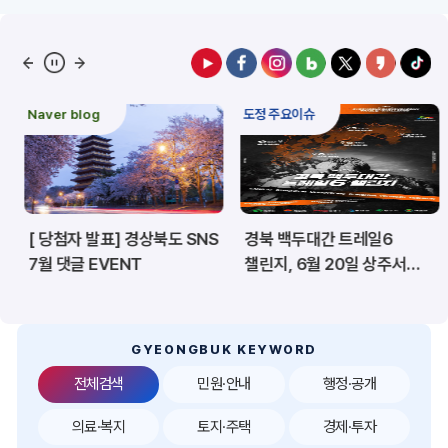
예산/재정/계약/세금
농업/축산
산림
해양/수산
Naver blog
도정 주요이슈
보건·복지/여성/장애인
문화/관광/음식
재난/안전/재해
산업/토지/주택
[ 당첨자 발표] 경상북도 SNS
경북 백두대간 트레일6
환경
시험정보
7월 댓글 EVENT
챌린지, 6월 20일 상주서
개막
경제
디지털아카이브
투자유치
공공데이터&통계
GYEONGBUK KEYWORD
전체검색
민원·안내
행정·공개
의료·복지
토지·주택
경제·투자