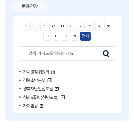
문화·관광
ㄱ
ㄴ
ㄷ
ㄹ
ㅁ
ㅂ
ㅅ
ㅇ
ㅈ
ㅊ
ㅋ
ㅌ
ㅍ
ㅎ
전체
자치경찰위원회
경북소방본부
경북재난안전포털
청년e끌림(청년포털)
자치법규
고액·상습 체납자 명단
국민콜110
공직비리 익명신고