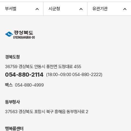
고향사랑기부 아너스 클럽
부서별
시군청
유관기관
고향사랑기부 안내
무인민원발급
민원상담
민원안내
민원편람(민원서식)
여권안내
경북도청
해명·설명자료
36759 경상북도 안동시 풍천면 도청대로 455
자주하는 질문
054-880-2114
(18:00~09:00
054-880-2222
)
정부24(민원서식)
팩스
054-880-4999
복지신문고
계약정보공개
동부청사
경북공공데이터&통계
37563 경상북도 포항시 북구 흥해읍 동부청사로 2
세입세출예산서
수의계약 현황공개
행복콜센터
업무추진비 공개