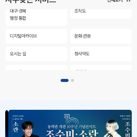
대구·경북
조직도
행정 통합
디지털아카이브
문화·관광
오시는 길
청사약도
보도자료
재정정보
K보듬 6000
클린신고
정보공개
대구·경북
조직도
행정 통합