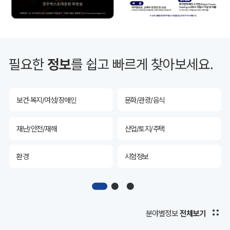
투자유치
공공데이터&통계
예산/재정/계약/세금
농업/축산
필요한
정보
를 쉽고 빠르게 찾아보세요.
산림
해양/수산
보건·복지/여성/장애인
문화/관광/음식
재난/안전/재해
산업/토지/주택
환경
시험정보
경제
디지털아카이브
투자유치
공공데이터&통계
분야별정보
전체보기