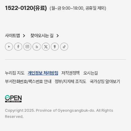
주민참여예산제도
1522-0120(유료)
(월~금 9:00~18:00, 공휴일 제외)
정보공개포털
노인복지
응급의료기관안내
사이트맵
찾아오시는 길
여성복지
장애인 복지시책
청소년복지
개별주택공시가격
귀농귀촌종합지원센터
누리집 지도
개인정보 처리방침
저작권정책
오시는길
부동산중개보수 안내
부서전화번호/팩스번호 안내
정부/지자체 조직도
국가상징 알아보기
조상 땅 찾기
토지이용계획
국내 투자인센티브
Copyright 2025. Province of Gyeongsangbuk-do. All Rights
농산물시세
Reserved.
소비자물가
소비자행복센터