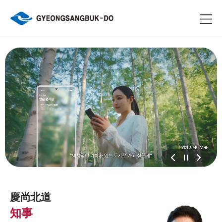
慶尚北道
知事