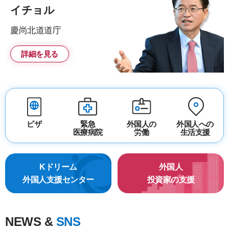
イチョル
慶尚北道道庁
詳細を見る
ビザ
緊急
外国人の
外国人への
医療病院
労働
生活支援
Kドリーム
外国人
外国人支援センター
投資家の支援
NEWS &
SNS