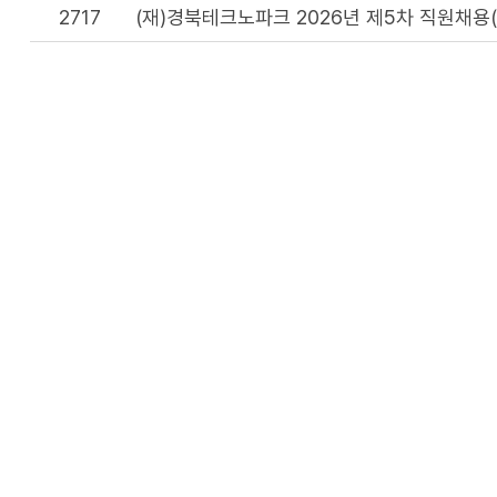
2717
(재)경북테크노파크 2026년 제5차 직원채용(계약
이 
행복콜센터 :
1522-0120
부서별