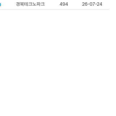
경북테크노파크
494
26-07-24
유롭게 이용이 가능합니다.
유관기관