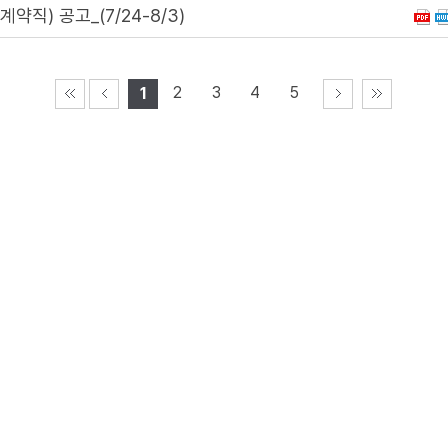
직) 공고_(7/24-8/3)
2
3
4
5
1
게시물은
"공공누리 제3유형(출처표시 + 변경금지)"
조건에 따라 자
시군청