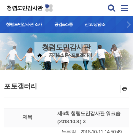
본문 바로가기
청렴도민감사관
청렴도민감사관 소개
공감&소통
신고/상담소
청렴도민감사관
공감&소통>포토갤러리
포토갤러리
제6회 청렴도민감사관 워크숍
제목
(2018.10.8.) 3
등록일
2018-10-11 14:50:49