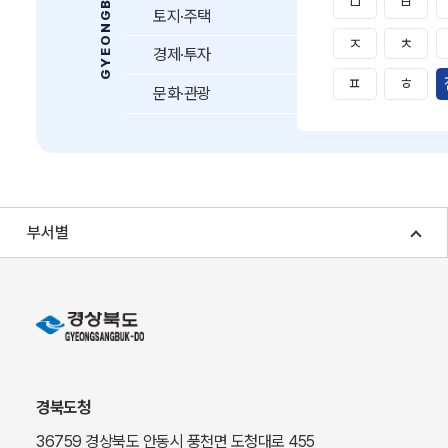
ㅁ
ㅂ
토지·주택
ㅈ
ㅊ
경제·투자
ㅍ
ㅎ
문화·관광
부서별
경북도청
36759 경상북도 안동시 풍천면 도청대로 455