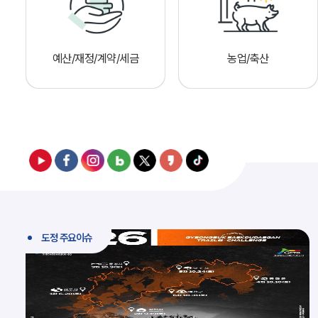
예산/재정/계약/세금
농업/축산
도정 주요이슈