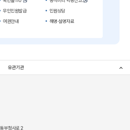
국민콜110
공직비리 익명신고
무인민원발급
민원상담
여권안내
해명·설명자료
복지신문고
계약정보공개
수의계약 현황공개
업무추진비 공개
노인복지
응급의료기관안내
청소년복지
개별주택공시가격
유관기관
조상 땅 찾기
토지이용계획
소비자물가
소비자행복센터
중소기업지원
지역사랑상품권
경북나드리
경북여행책자신청
경상북도 지정문화재
경상북도 수목원
동락관
민물고기생태체험관
 동부청사로 2