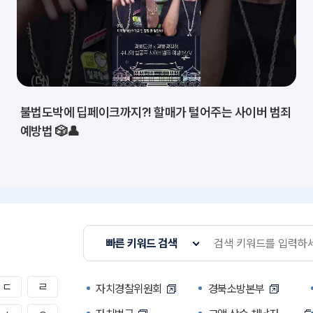
불법도박에 딥페이크까지?! 할매가 털어주는 사이버 범죄
예방법 🎲👤
빠른 키워드 검색
ㄷ
ㄹ
자치경찰위원회
경북소방본부