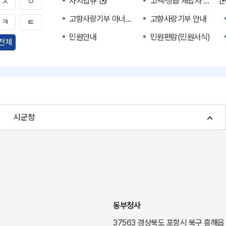
자치법규
고액·상습 체납자 명단
ㅅ
ㅇ
고향사랑기부 아너스 클럽
고향사랑기부 안내
ㅋ
ㅌ
민원안내
민원편람(민원서식)
전체
자주하는 질문
정부24(민원서식)
경북공공데이터&통계
세입세출예산서
주민참여예산제도
정보공개포털
여성복지
장애인 복지시책
시군청
귀농귀촌종합지원센터
부동산중개보수 안내
국내 투자인센티브
농산물시세
신기술오픈마켓
일자리/채용
투자환경
경북 이달의 축제행사
경북e맛(음식정보)
경상북도 대기정보
동부청사
도립예술단
도립예술단 공연소개
37563 경상북도 포항시 북구 흥해읍