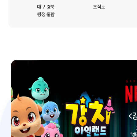
개
대구·경북
조직도
행정 통합