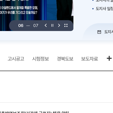
도지사의 말
도지사 일
06
07
도지
고시공고
시험정보
경북도보
보도자료