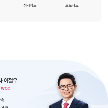
청사약도
보도자료
사
이철우
L WOO
약속