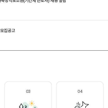
축방역보조원(기간제 근로자) 채용 알림
 모집공고
.
03
04