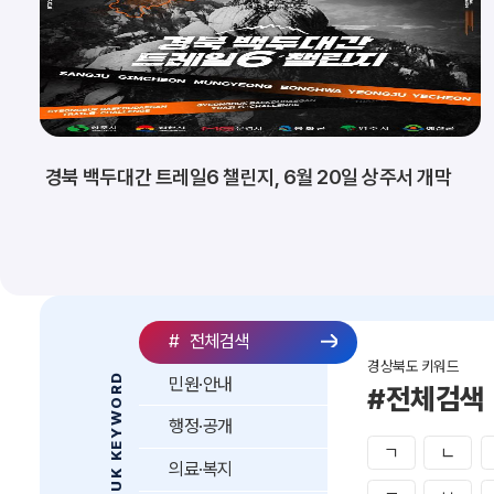
경북 백두대간 트레일6 챌린지, 6월 20일 상주서 개막
#
전체검색
경상북도 키워드
GYEONGBUK KEYWORD
민원·안내
#전체검색
행정·공개
ㄱ
ㄴ
의료·복지