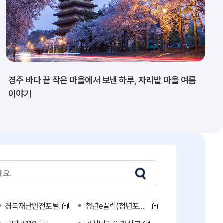
경주 바다 끝 작은 마을에서 보낸 하루, 자리밭 마을 여름
이야기
경북재난안전포털
청년e끌림(청년포털)