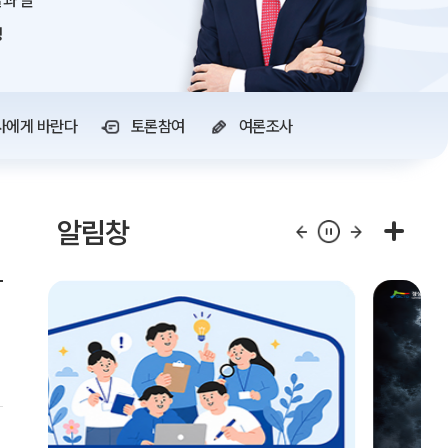
과 글
정
사에게 바란다
토론참여
여론조사
알림창