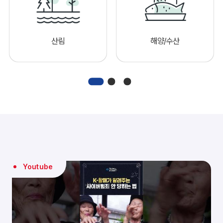
산림
해양/수산
Youtube