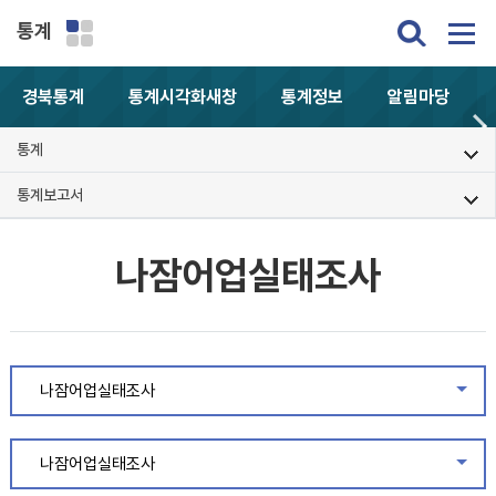
통계
경북통계
통계시각화
새창
통계정보
알림마당
통계
통계보고서
나잠어업실태조사
나잠어업실태조사
같은
나잠어업실태조사
같은