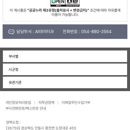
이 게시물은
"공공누리 제3유형(출처표시 + 변경금지)"
조건에 따라 자유롭게
이용이 가능합니다.
담당부서 :
AI데이터과
전화번호 :
054-880-2564
부서별
시군청
유관기관
개인정보처리방침
저작권정책
이메일무단수집거부
부서전화번호/팩스번호 안내
경북도청 :
[36759] 경상북도 안동시 풍천면 도청대로 455