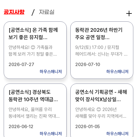
자료실
공지사항
[공연소식] 온 가족 함께
동락관 2026년 하반기
보기 좋은 뮤지컬
주요 공연 일정
헤어드레서 오네요! (도민
소개해드립니다.
안녕하세요! 😊 가족들과
9/12(토) 17:00 / 뮤지컬
50% 할인 혜택 꿀팁 🍯)
함께 보러 가기 정말 좋은
헤어드레서: 신나는 무대가 될
문화예술 공연 소식이 있어서
것 같아요! 10/31(토) 17:00 /
2026-07-27
2026-07-10
공유해 드려요! 이번에
연극 친정엄마와 2박 3일:
하우스매니저
하우스매니저
경상북도 동락관에서 **
이건 꼭 엄마 모시고
뮤지컬 헤어드레서**가
가려구요! 벌써 눈물 버튼
진행됩니다. 👏 조선 최초의
눌릴 준비 완료 😭 11/14(토)
[공연소식] 경상북도
공연소식 기획공연 - 새해
여성 헤어드레서 이야기를
17:00 / 코미디쇼 오늘을
동락관 10주년 역대급
맞이 장사익X남상일
다룬 작품인데, 아이들에게도
기억해: 웃찾사, 개콘 멤버들
콘서트 라인업!! 소란 &
(울림의 새날 同樂
유익하고 온 가족이 즐기기에
총출동! 스트레스 날리러 가기
안녕하세요, 올여름 우리
안녕하세요 😊 2026년
조수미가 옵니다!!
신년국악음악회) 예매
정말 좋은 뮤지컬이에요! 특히
딱이죠? 12/24(목) 19:30 /
동네에서 열리는 진짜 역대급
새해를 맞아 우리 지역에서
(경북도민 50% 할인
정보 공유해요! 🎉
경북도민은 50% 할인이
송년콘서트 크리스마스
문화 축제 소식이 있어서
정말 수준 높은 공연이
2026-06-12
2026-01-05
적용되어 단돈 5,000원에
페스타: 크리스마스 이브에
꿀팁✨)
호다닥 달려왔어요! 📢 우리
열린다는 소식이 있어 발
하우스매니저
하우스매니저
관람할 수 있으니 부담 없이
특별한 공연 보고 싶으신 분들
집 앞 경북도청 동락관이 벌써
빠르게 가져왔어요. 바로