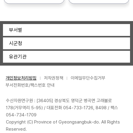
어업기술지원과 인력육성팀
054-240-0324, FAX:
지원하는 “2026년도
접수기간 : 2026. 6. 24.(수)
(054-240-2130)
054-242-1641 - 북부지원:
창업어가 멘토링 지원사업”의
~ 7. 1.(수), 18:00까지 2.
우)36426 영덕군 영덕읍
신청자를 아래와 같이 모집
선발일원 : 1명 3. 근무기간 :
강영로 476-3 문의: 054-
공고합니다. 1. 공 고 명 :
2026. 7. 6. ∼ 9. 4.
부서별
730-8870, FAX: 054-
2026년도 창업어가 멘토링
(60일간) *상기 채용기간,
730-8877 * 붙임의
지원사업 창업어가, 후견인
인원, 세부업무 등은 센터
시군청
공고문을 꼼꼼이 확인하신 후
모집 공고 2. 신청자격 : 각
사정상 변경 가능 4. 근무장소
관할기관 및 제출서류를 꼭
분야별 붙임기준(공고문)에
:경상북도 민물고기연구센터
유관기관
확인하여 주시기 바랍니다.
적합한 자 3. 신청기간 :
(울진군 불영계곡로 3532)
2026. 7. 3.(금) ~ 7. 24(금)
5. 업무내용 : 종자생산보조,
4. 접 수 처 : 경상북도
생태체험관 관리 6. 문 의 : ☎
어업기술원 이웃어촌지원센터
054-783-9413~4 *
개인정보처리방침
저작권정책
이메일무단수집거부
(붙임 참조) 5. 구비서류 -
자세한 사항은 채용공고문
부서전화번호/팩스번호 안내
대상 지원자(멘티) : 창업어가
참조하시기 바랍니다. *
멘토링 지원대상 신청서
수산자원연구원 : [36405] 경상북도 영덕군 병곡면 고래불로
(서식1) - 후견인지원자(멘토)
178(거무역리 5-95) / 대표전화
054-733-1726
, 8498 / 팩스
: 창업어가 멘토링 후견인
054-734-1709
지정 신청서(서식2-1) 및
Copyright (C) Province of Gyeongsangbuk-do. All Rights
운영계획서(서식2-2)
Reserved.