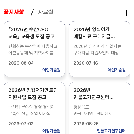
자료실
공지사항
『2026년 수산CEO
2026년 양식어가
교육』 교육생 모집 공고
배합사료 구매자금
지원사업 대상자 추가
변화하는 수산업에 대응하고
2026년 양식어가 배합사료
모집 공고
어촌공동체 및 지역사회를
구매자금 지원사업의 대상자
이끌어갈 어촌 리더의 양성을
추가 모집을 위해 아래와 같이
2026-08-04
2026-07-16
위한 『2026년 수산CEO
공고하오니, 사업을
어업기술원
어업기술원
교육』교육생을 아래와 같이
희망하시는 양식어가에서는
모집합니다. - 접수기간 :
기한내 신청하여 주시기
2026. 8. 4.(화) ~ 8. 13.(목)
바랍니다. 1. 신청기간: 2026.
2026년 창업어가멘토링
2026년
17:00 - 모집인원 : 15명(남·
7. 16.(목) ~ 7. 22.(수) 2.
지원사업 모집 공고
민물고기연구센터
여 구분 없음) - 접수방법 :
신청서류: 붙임 공고문 참고
기간제근로자 모집 공고
방문, 우편, 온라인 접수(우편,
3. 신청방법: 방문, FAX 또는
수산업 분야의 경영 경험이
경상북도
온라인 접수는 2026. 8. 13.
우편 4. 접 수 처 -
부족한 신규 창업 어가의
민물고기연구센터에서는
(목) 17:00 도착분에 한함) -
어업기술지원과: 우)37556
안정적인 영어 정착 도모를
종자생산 보조를 위하여
2026-07-03
2026-06-25
문 의 처 :
포항시 북구 흥해읍
위해 전문지식을 가진
기간제근로자를 채용하고자
어업기술원
민물고기연구센터
경상북도어업기술원
영일만항로 117-1 문의:
후견인이 창업어가를
아래와 같이 공고합니다. 1.