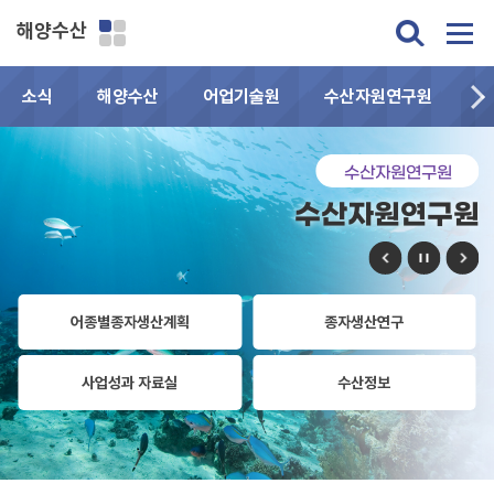
해양수산
소식
해양수산
어업기술원
수산자원연구원
민
수산자원연구원
수산자원연구원
어종별종자생산계획
종자생산연구
사업성과 자료실
수산정보