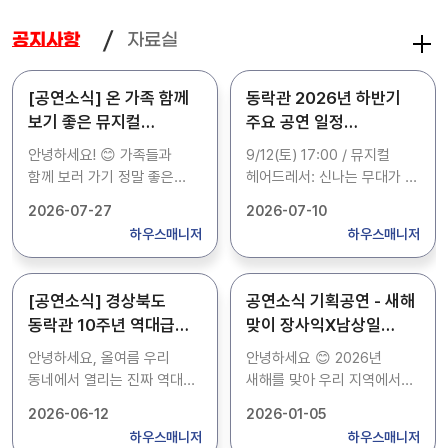
자료실
공지사항
[공연소식] 온 가족 함께
동락관 2026년 하반기
보기 좋은 뮤지컬
주요 공연 일정
헤어드레서 오네요! (도민
소개해드립니다.
안녕하세요! 😊 가족들과
9/12(토) 17:00 / 뮤지컬
50% 할인 혜택 꿀팁 🍯)
함께 보러 가기 정말 좋은
헤어드레서: 신나는 무대가 될
문화예술 공연 소식이 있어서
것 같아요! 10/31(토) 17:00 /
2026-07-27
2026-07-10
공유해 드려요! 이번에
연극 친정엄마와 2박 3일:
하우스매니저
하우스매니저
경상북도 동락관에서 **
이건 꼭 엄마 모시고
뮤지컬 헤어드레서**가
가려구요! 벌써 눈물 버튼
진행됩니다. 👏 조선 최초의
눌릴 준비 완료 😭 11/14(토)
[공연소식] 경상북도
공연소식 기획공연 - 새해
여성 헤어드레서 이야기를
17:00 / 코미디쇼 오늘을
동락관 10주년 역대급
맞이 장사익X남상일
다룬 작품인데, 아이들에게도
기억해: 웃찾사, 개콘 멤버들
콘서트 라인업!! 소란 &
(울림의 새날 同樂
유익하고 온 가족이 즐기기에
총출동! 스트레스 날리러 가기
안녕하세요, 올여름 우리
안녕하세요 😊 2026년
조수미가 옵니다!!
신년국악음악회) 예매
정말 좋은 뮤지컬이에요! 특히
딱이죠? 12/24(목) 19:30 /
동네에서 열리는 진짜 역대급
새해를 맞아 우리 지역에서
(경북도민 50% 할인
정보 공유해요! 🎉
경북도민은 50% 할인이
송년콘서트 크리스마스
문화 축제 소식이 있어서
정말 수준 높은 공연이
2026-06-12
2026-01-05
적용되어 단돈 5,000원에
페스타: 크리스마스 이브에
꿀팁✨)
호다닥 달려왔어요! 📢 우리
열린다는 소식이 있어 발
하우스매니저
하우스매니저
관람할 수 있으니 부담 없이
특별한 공연 보고 싶으신 분들
집 앞 경북도청 동락관이 벌써
빠르게 가져왔어요. 바로