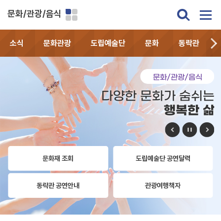
문화/관광/음식
소식
문화관광
도립예술단
문화
동락관
문화/관광/음식
다양한 문화가 숨쉬는
행복한 삶
문화재 조회
도립예술단 공연달력
동락관 공연안내
관광여행책자