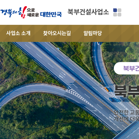
북부건설사업소
사업소 소개
찾아오시는길
알림마당
북부
북
안전한 교통
개선에 더욱