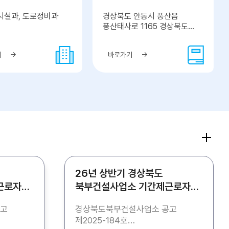
 시설과, 도로정비과
경상북도 안동시 풍산읍
풍산태사로 1165 경상북도
북부청사 2층
기
바로가기
26년 상반기 경상북도
근로자
북부건설사업소 기간제근로자
(청소) 채용 공고
공고
경상북도북부건설사업소 공고
제2025-184호