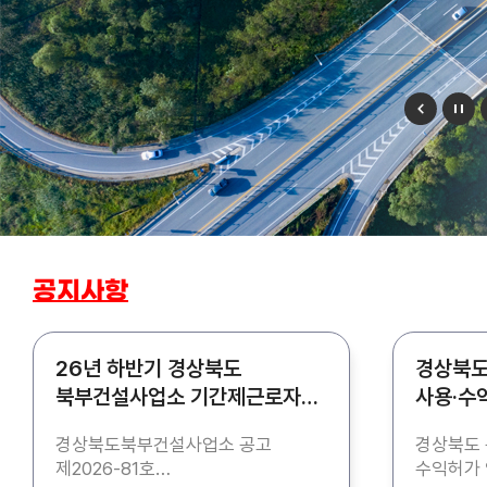
공지사항
26년 하반기 경상북도
경상북도
북부건설사업소 기간제근로자
사용·수
(청소) 채용 공고
경상북도북부건설사업소 공고
경상북도 
제2026-81호
수익허가 입찰 공