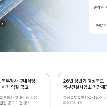
관리과,
바로가
 북부청사 구내식당
26년 상반기 경상북도
익허가 입찰 공고
북부건설사업소 기간제
(청소) 채용 공고
북부청사 구내식당 사용·
경상북도북부건설사업소 
고 1. 건 명 :
제2026-1호