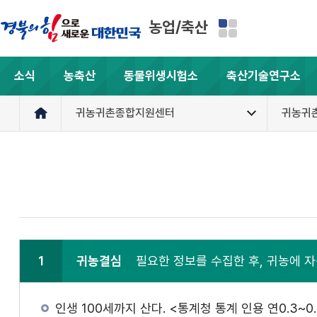
농업/축산
소식
농축산
동물위생시험소
축산기술연구소
귀농귀촌종합지원센터
귀농귀
1
귀농결심
필요한 정보를 수집한 후, 귀농에 
인생 100세까지 산다. <통계청 통계 인용 연0.3~