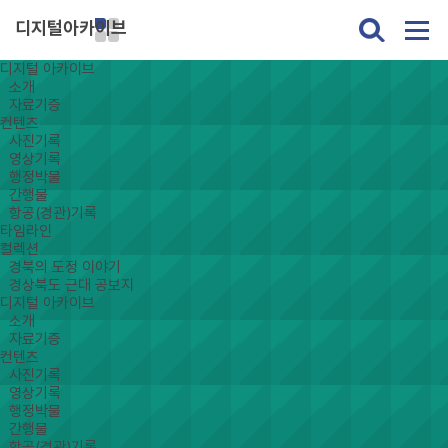
디지털아카이브
디지털 아카이브
소개
자료기증
컨텐츠
사진기록
영상기록
행정박물
간행물
항공(경관)기록
타임라인
컬렉션
경북의 도정 이야기
경상북도 근대 공보지
디지털 아카이브
소개
자료기증
컨텐츠
사진기록
영상기록
행정박물
간행물
항공(경관)기록