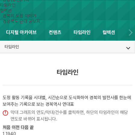
타임라인
컬렉션
경북의 도정 이야기
경상북도 근대 공보지
디지털 아카이브
컨텐츠
타임라인
컬렉션
타임라인
타임라인
도정 활동 기록을 시대별, 시간순으로 도식화하여 경북의 발전사를 한눈에
보여주는
기록으로 보는 경북역사 연대표
막대 그래프의 연도/막대/건수를 클릭하면, 하단의 타임라인이 해당
연도로 바뀌어 표시됩니다.
처음
이전
다음
끝
1
1940