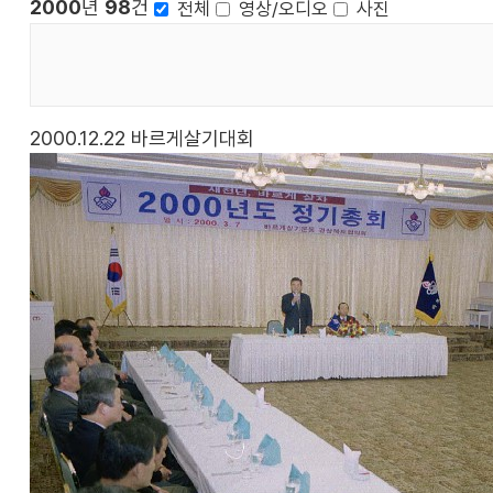
2000
년
98
건
전체
영상/오디오
사진
2000.12.22
바르게살기대회