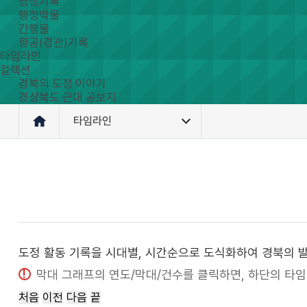
영상기록
행정박물
간행물
항공(경관)기록
타임라인
컬렉션
경북의 도정 이야기
경상북도 근대 공보지
타임라인
도정 활동 기록을 시대별, 시간순으로 도식화하여 경북의
막대 그래프의 연도/막대/건수를 클릭하면, 하단의 타
처음
이전
다음
끝