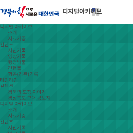
디지털아카이브
디지털 아카이브
소개
자료기증
컨텐츠
사진기록
영상기록
행정박물
간행물
항공(경관)기록
타임라인
컬렉션
경북의 도정 이야기
경상북도 근대 공보지
디지털 아카이브
소개
자료기증
컨텐츠
사진기록