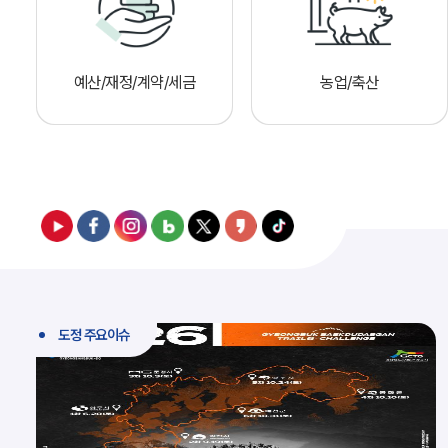
예산/재정/계약/세금
농업/축산
도정 주요이슈