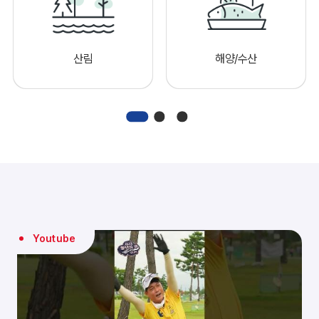
산림
해양/수산
Youtube