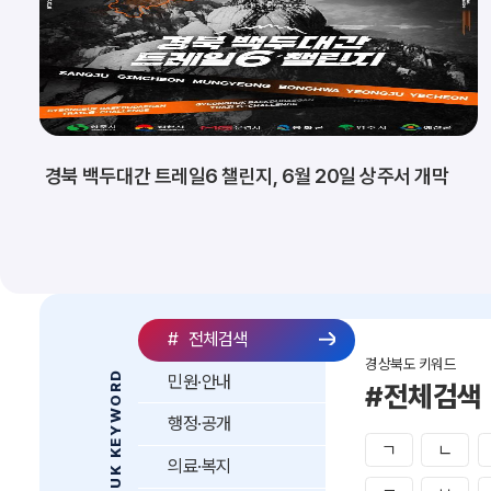
경북 백두대간 트레일6 챌린지, 6월 20일 상주서 개막
#
전체검색
경상북도 키워드
GYEONGBUK KEYWORD
민원·안내
#전체검색
행정·공개
ㄱ
ㄴ
의료·복지