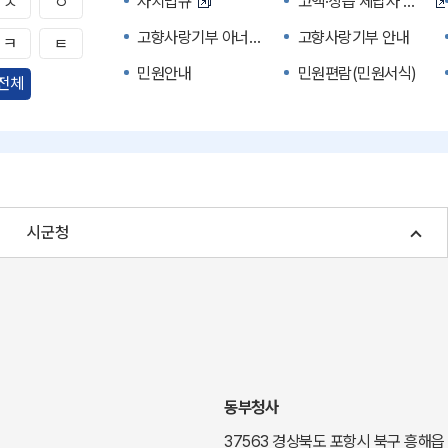
자치법규
고액·상습 체납자 명단
ㅅ
ㅇ
고향사랑기부 아너스 클럽
고향사랑기부 안내
ㅋ
ㅌ
민원안내
민원편람(민원서식)
전체
자주하는 질문
정부24(민원서식)
경북공공데이터&통계
세입세출예산서
주민참여예산제도
정보공개포털
여성복지
장애인 복지시책
시군청
귀농귀촌종합지원센터
부동산중개보수 안내
국내 투자인센티브
농산물시세
신기술오픈마켓
일자리/채용
투자환경
경북 이달의 축제행사
경북e맛(음식정보)
경상북도 대기정보
동부청사
도립예술단
도립예술단 공연소개
37563 경상북도 포항시 북구 흥해읍