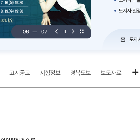
도지사의 말
도지사 일
06
07
도지
고시공고
시험정보
경북도보
보도자료