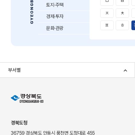
ㅁ
ㅂ
토지·주택
ㅈ
ㅊ
경제·투자
ㅍ
ㅎ
문화·관광
부서별
경북도청
36759 경상북도 안동시 풍천면 도청대로 455