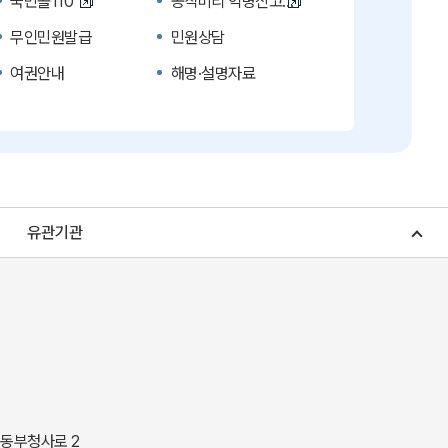
국민콜110
공직비리 익명신고
무인민원발급
민원상담
여권안내
해명·설명자료
복지신문고
계약정보공개
수의계약 현황공개
업무추진비 공개
노인복지
응급의료기관안내
청소년복지
개별주택공시가격
유관기관
조상 땅 찾기
토지이용계획
소비자물가
소비자행복센터
중소기업지원
지역사랑상품권
경북나드리
경북여행책자신청
경상북도 지정문화재
경상북도 수목원
동락관
민물고기생태체험관
 동부청사로 2