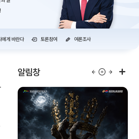
과 글
정
사에게 바란다
토론참여
여론조사
알림창