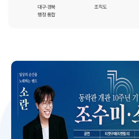
개
대구·경북
조직도
행정 통합