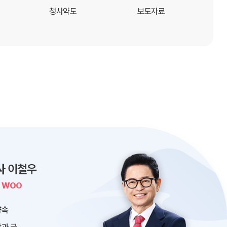
청사약도
보도자료
사
이철우
L WOO
약속