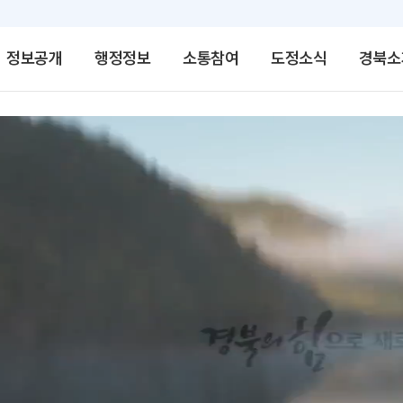
정보공개
행정정보
소통참여
도정소식
경북소