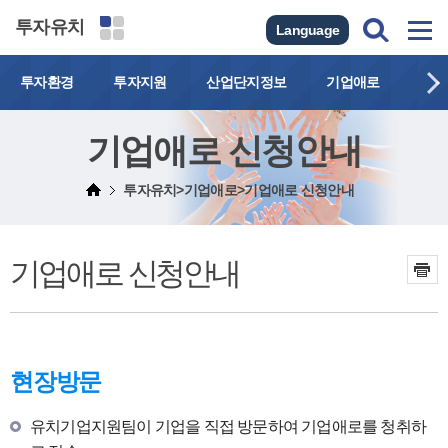
투자유치
Language
투자환경
투자지원
산업단지정보
기업애로
연락
기업애로 신청안내
투자유치>기업애로>기업애로 신청안내
기업애로 신청안내
현장방문
유치기업지원팀이 기업을 직접 방문하여 기업애로를 청취하