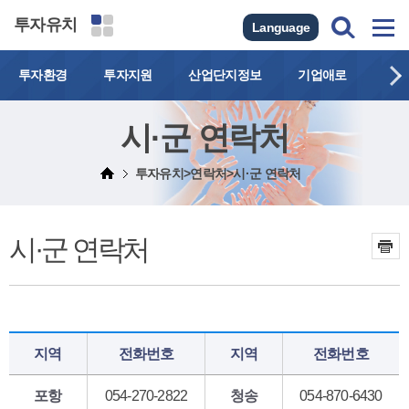
투자유치
Language
투자환경
투자지원
산업단지정보
기업애로
연락
시·군 연락처
투자유치>연락처>시·군 연락처
시·군 연락처
지역
전화번호
지역
전화번호
포항
054-270-2822
청송
054-870-6430