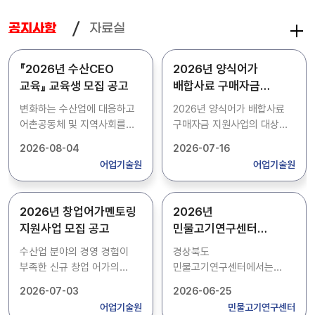
자료실
공지사항
『2026년 수산CEO
2026년 양식어가
교육』 교육생 모집 공고
배합사료 구매자금
지원사업 대상자 추가
변화하는 수산업에 대응하고
2026년 양식어가 배합사료
모집 공고
어촌공동체 및 지역사회를
구매자금 지원사업의 대상자
이끌어갈 어촌 리더의 양성을
추가 모집을 위해 아래와 같이
2026-08-04
2026-07-16
위한 『2026년 수산CEO
공고하오니, 사업을
어업기술원
어업기술원
교육』교육생을 아래와 같이
희망하시는 양식어가에서는
모집합니다. - 접수기간 :
기한내 신청하여 주시기
2026. 8. 4.(화) ~ 8. 13.(목)
바랍니다. 1. 신청기간: 2026.
2026년 창업어가멘토링
2026년
17:00 - 모집인원 : 15명(남·
7. 16.(목) ~ 7. 22.(수) 2.
지원사업 모집 공고
민물고기연구센터
여 구분 없음) - 접수방법 :
신청서류: 붙임 공고문 참고
기간제근로자 모집 공고
방문, 우편, 온라인 접수(우편,
3. 신청방법: 방문, FAX 또는
수산업 분야의 경영 경험이
경상북도
온라인 접수는 2026. 8. 13.
우편 4. 접 수 처 -
부족한 신규 창업 어가의
민물고기연구센터에서는
(목) 17:00 도착분에 한함) -
어업기술지원과: 우)37556
안정적인 영어 정착 도모를
종자생산 보조를 위하여
2026-07-03
2026-06-25
문 의 처 :
포항시 북구 흥해읍
위해 전문지식을 가진
기간제근로자를 채용하고자
어업기술원
민물고기연구센터
경상북도어업기술원
영일만항로 117-1 문의:
후견인이 창업어가를
아래와 같이 공고합니다. 1.