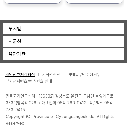
어업기술지원과 인력육성팀
054-240-0324, FAX:
지원하는 “2026년도
접수기간 : 2026. 6. 24.(수)
(054-240-2130)
054-242-1641 - 북부지원:
창업어가 멘토링 지원사업”의
~ 7. 1.(수), 18:00까지 2.
우)36426 영덕군 영덕읍
신청자를 아래와 같이 모집
선발일원 : 1명 3. 근무기간 :
강영로 476-3 문의: 054-
공고합니다. 1. 공 고 명 :
2026. 7. 6. ∼ 9. 4.
부서별
730-8870, FAX: 054-
2026년도 창업어가 멘토링
(60일간) *상기 채용기간,
730-8877 * 붙임의
지원사업 창업어가, 후견인
인원, 세부업무 등은 센터
시군청
공고문을 꼼꼼이 확인하신 후
모집 공고 2. 신청자격 : 각
사정상 변경 가능 4. 근무장소
관할기관 및 제출서류를 꼭
분야별 붙임기준(공고문)에
:경상북도 민물고기연구센터
유관기관
확인하여 주시기 바랍니다.
적합한 자 3. 신청기간 :
(울진군 불영계곡로 3532)
2026. 7. 3.(금) ~ 7. 24(금)
5. 업무내용 : 종자생산보조,
4. 접 수 처 : 경상북도
생태체험관 관리 6. 문 의 : ☎
어업기술원 이웃어촌지원센터
054-783-9413~4 *
개인정보처리방침
저작권정책
이메일무단수집거부
(붙임 참조) 5. 구비서류 -
자세한 사항은 채용공고문
부서전화번호/팩스번호 안내
대상 지원자(멘티) : 창업어가
참조하시기 바랍니다. *
멘토링 지원대상 신청서
민물고기연구센터 : [36332] 경상북도 울진군 근남면 불영계곡로
(서식1) - 후견인지원자(멘토)
3532(행곡리 228) / 대표전화
054-783-9413
~4 / 팩스 054-
: 창업어가 멘토링 후견인
783-9415
지정 신청서(서식2-1) 및
Copyright (C) Province of Gyeongsangbuk-do. All Rights
운영계획서(서식2-2)
Reserved.