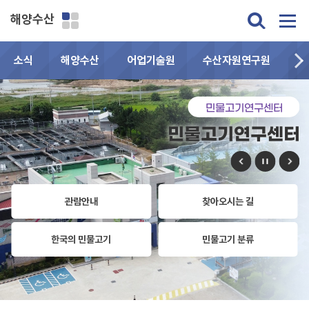
해양수산
소식
해양수산
어업기술원
수산자원연구원
민
민물고기연구센터
민물고기연구센터
관람안내
찾아오시는 길
한국의 민물고기
민물고기 분류