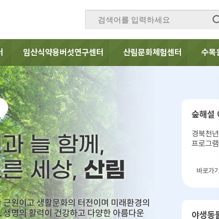
터
임산식약용버섯연구센터
산림문화체험센터
수목
숲해설
경북천년
과 늘 함께,
프로그램
산림
른 세상,
바로가
의 근원이고 생활문화의 터전이며 미래환경의
 생명의 활력이 건강하고 다양한 아름다운
야생동