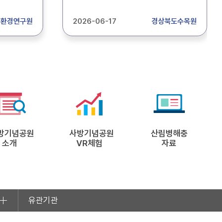
 보조 할
공고합니다. 합격자 : 세밀화-01
니다.
최O은 2026. 06. 17.
림환경연구원
2026-06-17
경상북도수목원
확인하시기
경상북도수목원관리소장
방기념공원
사방기념공원
산림병해충
소개
VR체험
자료
유관기관