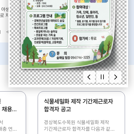
 야생동물을
수목원에서 볼 수 있는
로 치료, 재활훈련하여
관람분원들
로
기
바로가기
원
식물세밀화 제작 기간제근로자
 채용
합격자 공고
서
경상북도수목원 식물세밀화 제작
충 연구,
기간제근로자 합격자를 다음과 같이