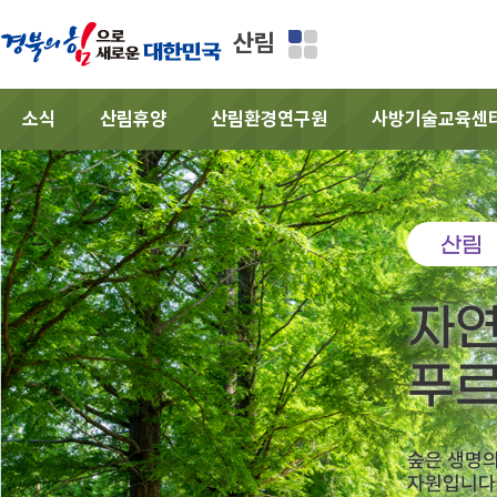
산림
소식
산림휴양
산림환경연구원
사방기술교육센
산림
자연
푸르
숲은 생명
자원입니다.