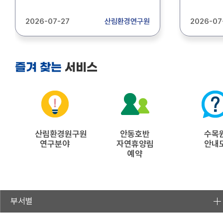
산림환경연구원 기간제근로자
기간제근로
(식당조리)를 아래와 같이 채용
상세내용
2026-07-27
산림환경연구원
2026-07
공고합니다. 1. 채용인원 : 1명 2.
바랍니다.
주요업무 : 식당조리 3. 근무기간 :
2026.9.1.~2026.12.31.(4개월) 4.
접수기간 : 2026. 7. 28.(화) ~ 2026.
서비스
즐겨 찾는
8. 3.(월) 5. 접수방법 : 방문접수,
등기우편 제출 6. 접 수 처 : 경상북도
산림환경연구원 1층 관리운영과(경북
경주시 통일로 367) 자세한 사항은
공고문(첨부파일)을 참조하시기
바랍니다.(문의:054-778-3812)
산림환경원구원
안동호반
수목
연구분야
자연휴양림
안내
예약
부서별