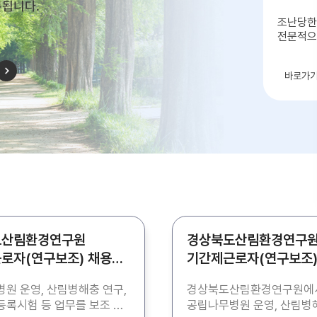
롯됩니다.
조난당한
전문적으
자연으
바로가
도산림환경연구원
경상북도산림환경연구
로자(연구보조) 채용
기간제근로자(연구보조)
공고
원 운영, 산림병해충 연구,
경상북도산림환경연구원에
록시험 등 업무를 보조 할
공립나무병원 운영, 산림병해