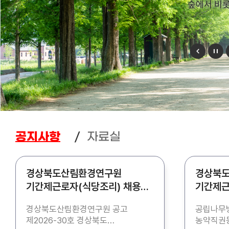
숲에서 비
자료실
공지사항
경상북도산림환경연구원
경상북
기간제근로자(식당조리) 채용
기간제근
공고
공고
경상북도산림환경연구원 공고
공립나무병
제2026-30호 경상북도
농약직권등