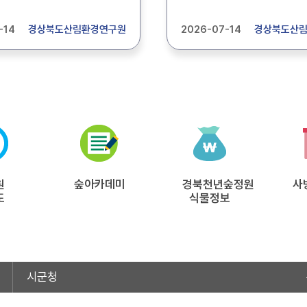
자 1명을 모집합니다.
농약직권등록시험 등 업무를
은 첨부파일에서 확인하시기
기간제근로자 1명을 모집합
-14
경상북도산림환경연구원
2026-07-14
경상북도산
상세내용은 첨부파일에서 
바랍니다.
원
숲아카데미
경북천년숲정원
사
도
식물정보
시군청