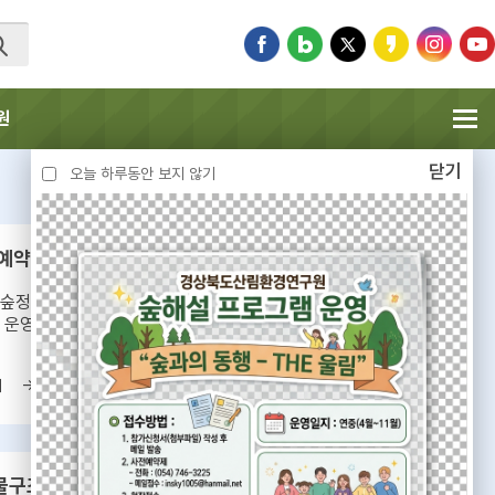
원
닫기
오늘 하루동안 보지 않기
 예약
경상북도 자연휴양림
숲정원 숲해설
경상북도에서 운영 중인 국립,
 운영
공립 자연휴양림
기
바로가기
물구조센터
수목원 관람분원