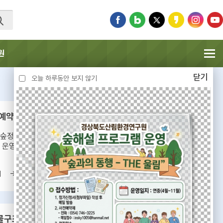
원
닫기
오늘 하루동안 보지 않기
 예약
경상북도 자연휴양림
숲정원 숲해설
경상북도에서 운영 중인 국립,
 운영
공립 자연휴양림
기
바로가기
물구조센터
수목원 관람분원