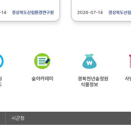
자 1명을 모집합니다.
농약직권등록시험 등 업무를
은 첨부파일에서 확인하시기
기간제근로자 1명을 모집합
-14
경상북도산림환경연구원
2026-07-14
경상북도산
상세내용은 첨부파일에서 
바랍니다.
원
숲아카데미
경북천년숲정원
사
도
식물정보
시군청