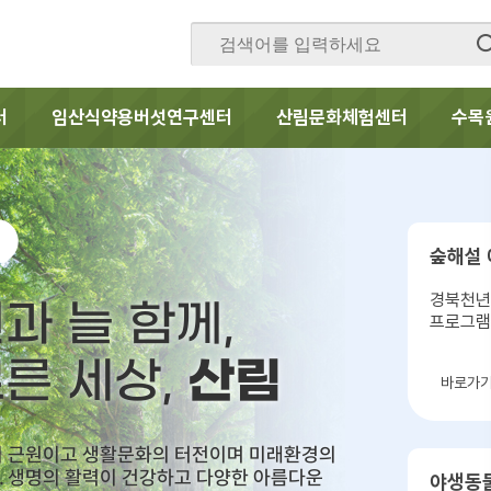
터
임산식약용버섯연구센터
산림문화체험센터
수목
숲해설
경북천년
과 늘 함께,
프로그램
산림
른 세상,
바로가
의 근원이고 생활문화의 터전이며 미래환경의
 생명의 활력이 건강하고 다양한 아름다운
야생동