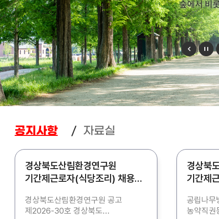
숲에서 비
자료실
공지사항
경상북도산림환경연구원
경상북
기간제근로자(식당조리) 채용
기간제근
공고
공고
경상북도산림환경연구원 공고
공립나무병
제2026-30호 경상북도
농약직권등