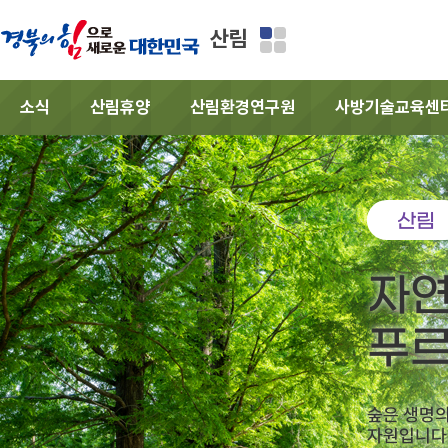
산림
소식
산림휴양
산림환경연구원
사방기술교육센
산림
자연
푸르
숲은 생명
자원입니다.