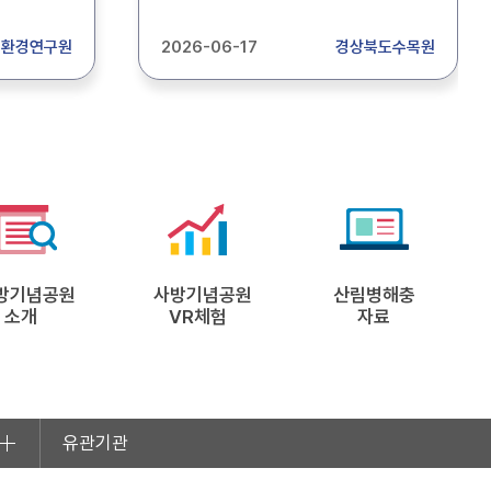
 보조 할
공고합니다. 합격자 : 세밀화-01
니다.
최O은 2026. 06. 17.
림환경연구원
2026-06-17
경상북도수목원
확인하시기
경상북도수목원관리소장
방기념공원
사방기념공원
산림병해충
소개
VR체험
자료
유관기관