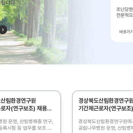
롯됩니다.
조난당한
전문적으
자연으
바로가
도산림환경연구원
경상북도산림환경연구
로자(연구보조) 채용
기간제근로자(연구보조)
공고
원 운영, 산림병해충 연구,
경상북도산림환경연구원에
록시험 등 업무를 보조 할
공립나무병원 운영, 산림병해